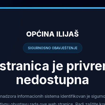
OPĆINA ILIJAŠ
SIGURNOSNO OBAVJEŠTENJE
stranica je privr
nedostupna
dzora informacionih sistema identifikovan je sigurnosn
tivnu obustavu rada ove web stranice. Radi zaštite kor