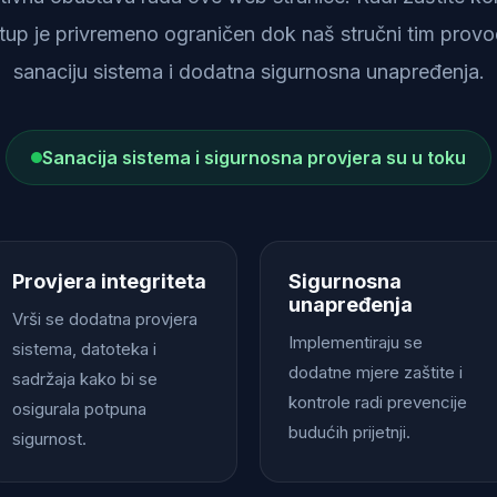
istup je privremeno ograničen dok naš stručni tim provod
sanaciju sistema i dodatna sigurnosna unapređenja.
Sanacija sistema i sigurnosna provjera su u toku
Provjera integriteta
Sigurnosna
unapređenja
Vrši se dodatna provjera
Implementiraju se
sistema, datoteka i
dodatne mjere zaštite i
sadržaja kako bi se
kontrole radi prevencije
osigurala potpuna
budućih prijetnji.
sigurnost.