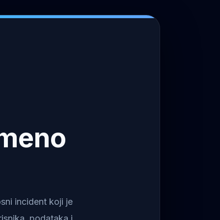
emeno
i incident koji je
isnika, podataka i