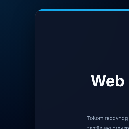
Web 
Tokom redovnog na
zahtijevao preven