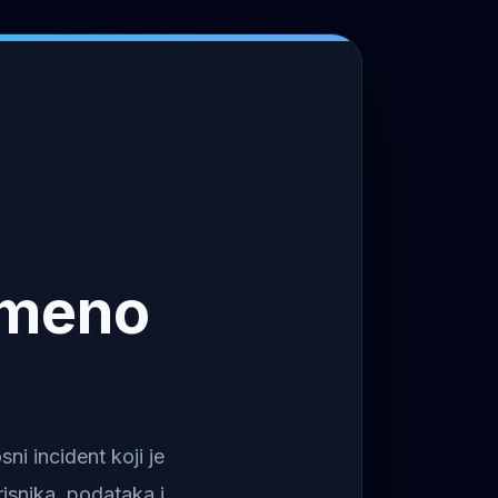
emeno
i incident koji je
isnika, podataka i