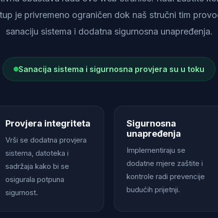
istup je privremeno ograničen dok naš stručni tim provod
sanaciju sistema i dodatna sigurnosna unapređenja.
Sanacija sistema i sigurnosna provjera su u toku
Provjera integriteta
Sigurnosna
unapređenja
Vrši se dodatna provjera
Implementiraju se
sistema, datoteka i
dodatne mjere zaštite i
sadržaja kako bi se
kontrole radi prevencije
osigurala potpuna
budućih prijetnji.
sigurnost.