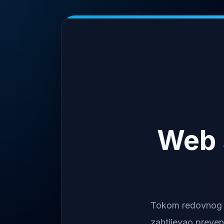
Web 
Tokom redovnog na
zahtijevao preven