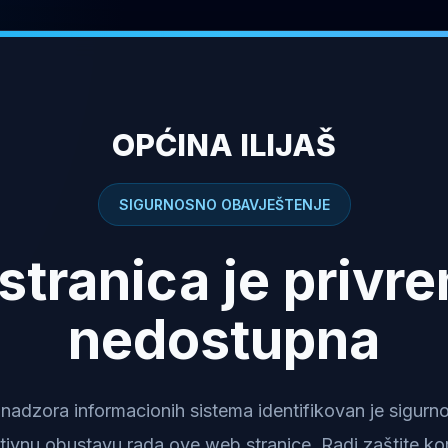
OPĆINA ILIJAŠ
SIGURNOSNO OBAVJEŠTENJE
stranica je privr
nedostupna
dzora informacionih sistema identifikovan je sigurnosn
tivnu obustavu rada ove web stranice. Radi zaštite kor