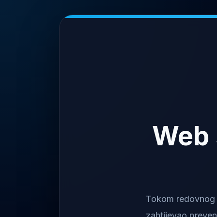
Web 
Tokom redovnog na
zahtijevao preven