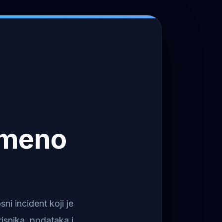
emeno
i incident koji je
isnika, podataka i