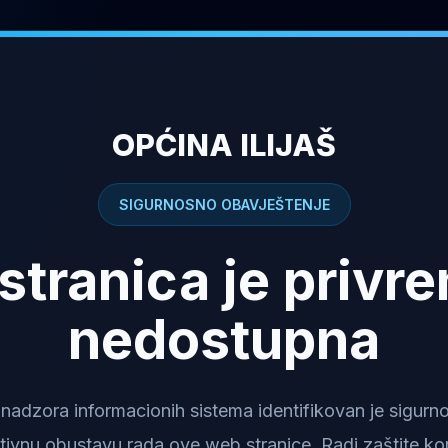
OPĆINA ILIJAŠ
SIGURNOSNO OBAVJEŠTENJE
stranica je privr
nedostupna
dzora informacionih sistema identifikovan je sigurnosn
tivnu obustavu rada ove web stranice. Radi zaštite kor