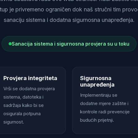
istup je privremeno ograničen dok naš stručni tim provod
sanaciju sistema i dodatna sigurnosna unapređenja.
Sanacija sistema i sigurnosna provjera su u toku
Provjera integriteta
Sigurnosna
unapređenja
Vrši se dodatna provjera
Implementiraju se
sistema, datoteka i
dodatne mjere zaštite i
sadržaja kako bi se
kontrole radi prevencije
osigurala potpuna
budućih prijetnji.
sigurnost.