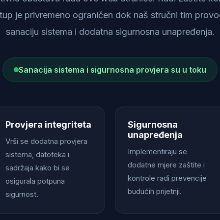
istup je privremeno ograničen dok naš stručni tim provod
sanaciju sistema i dodatna sigurnosna unapređenja.
Sanacija sistema i sigurnosna provjera su u toku
Provjera integriteta
Sigurnosna
unapređenja
Vrši se dodatna provjera
Implementiraju se
sistema, datoteka i
dodatne mjere zaštite i
sadržaja kako bi se
kontrole radi prevencije
osigurala potpuna
budućih prijetnji.
sigurnost.