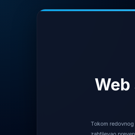
Web 
Tokom redovnog na
zahtijevao preven