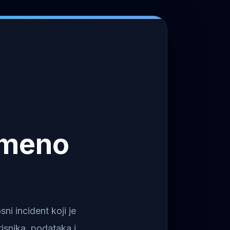
emeno
i incident koji je
isnika, podataka i