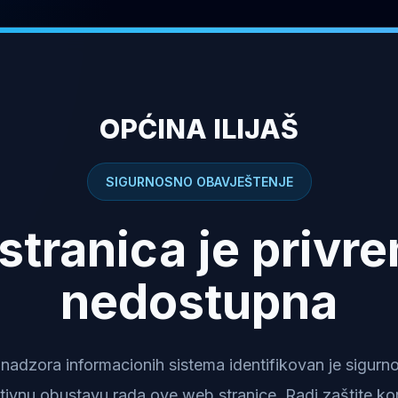
OPĆINA ILIJAŠ
SIGURNOSNO OBAVJEŠTENJE
stranica je privr
nedostupna
dzora informacionih sistema identifikovan je sigurnosn
tivnu obustavu rada ove web stranice. Radi zaštite kor