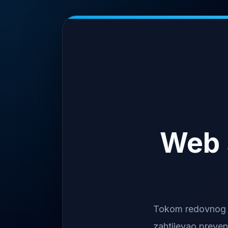
Web 
Tokom redovnog na
zahtijevao preven