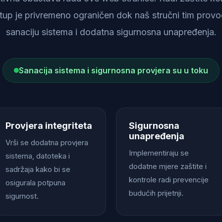
istup je privremeno ograničen dok naš stručni tim provod
sanaciju sistema i dodatna sigurnosna unapređenja.
Sanacija sistema i sigurnosna provjera su u toku
Provjera integriteta
Sigurnosna
unapređenja
Vrši se dodatna provjera
Implementiraju se
sistema, datoteka i
dodatne mjere zaštite i
sadržaja kako bi se
kontrole radi prevencije
osigurala potpuna
budućih prijetnji.
sigurnost.