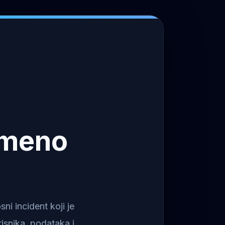
emeno
i incident koji je
isnika, podataka i