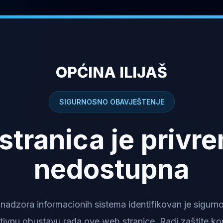
OPĆINA ILIJAŠ
SIGURNOSNO OBAVJEŠTENJE
stranica je privr
nedostupna
dzora informacionih sistema identifikovan je sigurnosn
tivnu obustavu rada ove web stranice. Radi zaštite kor