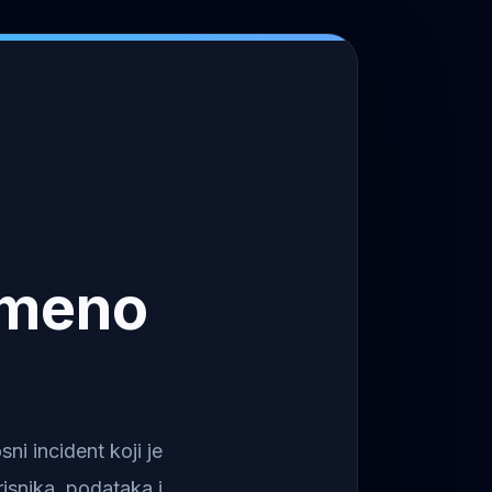
emeno
i incident koji je
isnika, podataka i