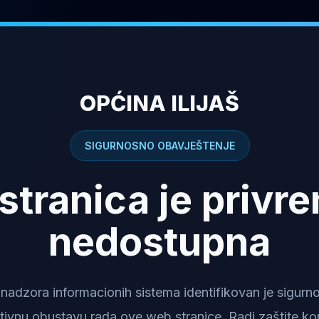
OPĆINA ILIJAŠ
SIGURNOSNO OBAVJEŠTENJE
stranica je privr
nedostupna
dzora informacionih sistema identifikovan je sigurnosn
tivnu obustavu rada ove web stranice. Radi zaštite kor