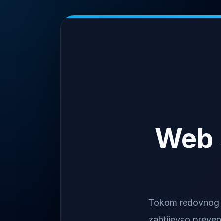
Web 
Tokom redovnog na
zahtijevao preven