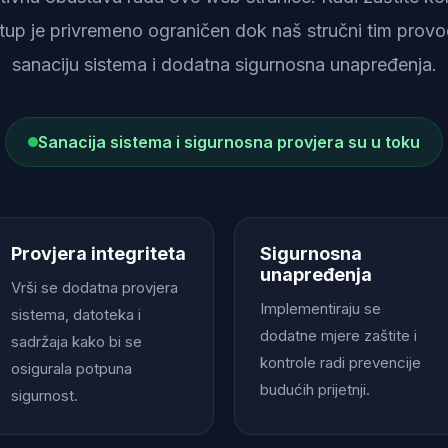
istup je privremeno ograničen dok naš stručni tim provod
sanaciju sistema i dodatna sigurnosna unapređenja.
Sanacija sistema i sigurnosna provjera su u toku
Provjera integriteta
Sigurnosna
unapređenja
Vrši se dodatna provjera
Implementiraju se
sistema, datoteka i
dodatne mjere zaštite i
sadržaja kako bi se
kontrole radi prevencije
osigurala potpuna
budućih prijetnji.
sigurnost.