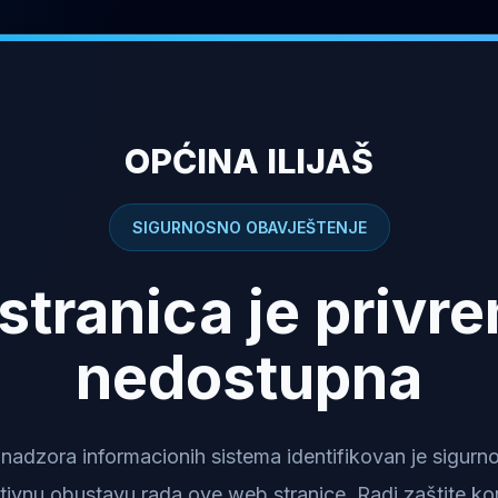
OPĆINA ILIJAŠ
SIGURNOSNO OBAVJEŠTENJE
stranica je privr
nedostupna
dzora informacionih sistema identifikovan je sigurnosn
tivnu obustavu rada ove web stranice. Radi zaštite kor