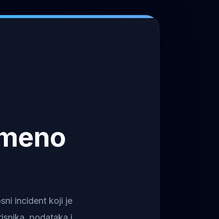
emeno
i incident koji je
isnika, podataka i