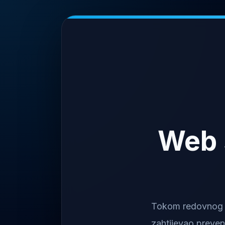
Web 
Tokom redovnog na
zahtijevao preven