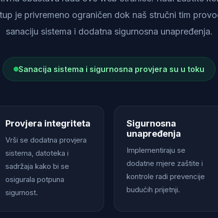
istup je privremeno ograničen dok naš stručni tim provod
sanaciju sistema i dodatna sigurnosna unapređenja.
Sanacija sistema i sigurnosna provjera su u toku
Provjera integriteta
Sigurnosna
unapređenja
Vrši se dodatna provjera
Implementiraju se
sistema, datoteka i
dodatne mjere zaštite i
sadržaja kako bi se
kontrole radi prevencije
osigurala potpuna
budućih prijetnji.
sigurnost.