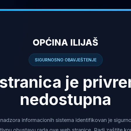
OPĆINA ILIJAŠ
SIGURNOSNO OBAVJEŠTENJE
stranica je privr
nedostupna
dzora informacionih sistema identifikovan je sigurnosn
tivnu obustavu rada ove web stranice. Radi zaštite kor