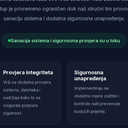
istup je privremeno ograničen dok naš stručni tim provod
sanaciju sistema i dodatna sigurnosna unapređenja.
Sanacija sistema i sigurnosna provjera su u toku
Provjera integriteta
Sigurnosna
unapređenja
Vrši se dodatna provjera
Implementiraju se
sistema, datoteka i
dodatne mjere zaštite i
sadržaja kako bi se
kontrole radi prevencije
osigurala potpuna
budućih prijetnji.
sigurnost.