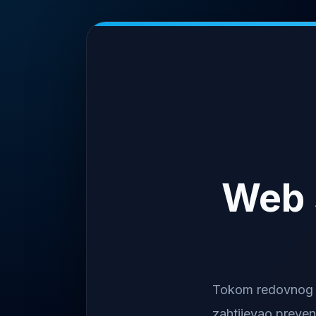
Web 
Tokom redovnog na
zahtijevao preven