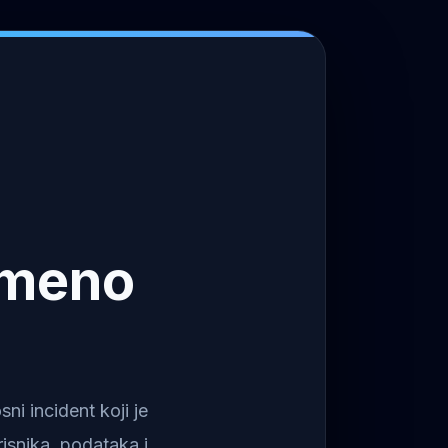
emeno
i incident koji je
isnika, podataka i