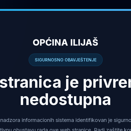
OPĆINA ILIJAŠ
SIGURNOSNO OBAVJEŠTENJE
stranica je privr
nedostupna
dzora informacionih sistema identifikovan je sigurnosn
tivnu obustavu rada ove web stranice. Radi zaštite kor