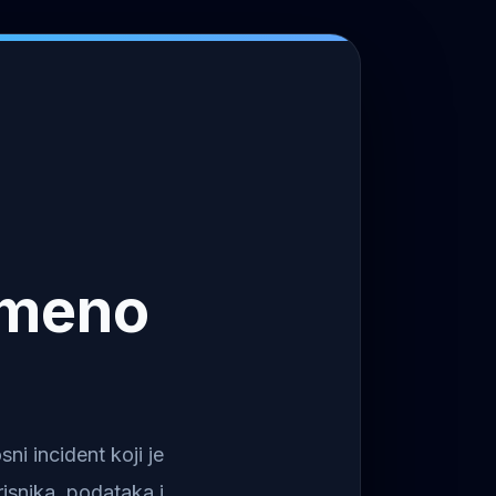
emeno
i incident koji je
isnika, podataka i