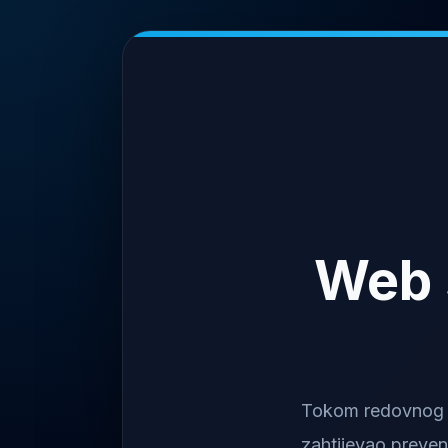
Web 
Tokom redovnog na
zahtijevao preven