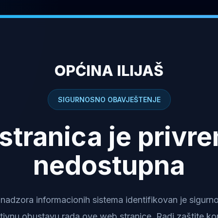
OPĆINA ILIJAŠ
SIGURNOSNO OBAVJEŠTENJE
stranica je privr
nedostupna
dzora informacionih sistema identifikovan je sigurnosn
tivnu obustavu rada ove web stranice. Radi zaštite kor