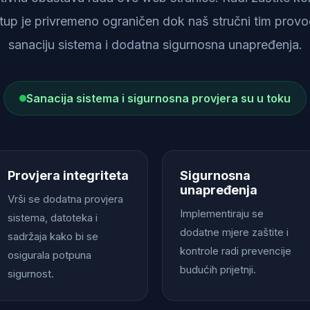
istup je privremeno ograničen dok naš stručni tim provod
sanaciju sistema i dodatna sigurnosna unapređenja.
Sanacija sistema i sigurnosna provjera su u toku
Provjera integriteta
Sigurnosna
unapređenja
Vrši se dodatna provjera
Implementiraju se
sistema, datoteka i
dodatne mjere zaštite i
sadržaja kako bi se
kontrole radi prevencije
osigurala potpuna
budućih prijetnji.
sigurnost.