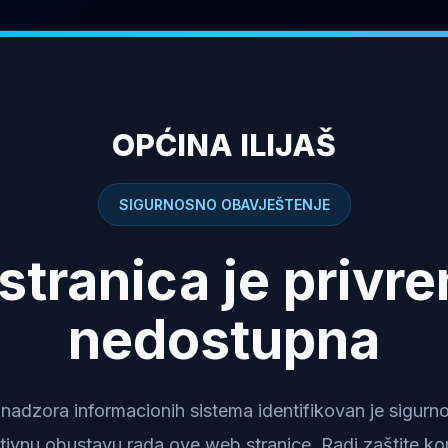
OPĆINA ILIJAŠ
SIGURNOSNO OBAVJEŠTENJE
stranica je privr
nedostupna
dzora informacionih sistema identifikovan je sigurnosn
tivnu obustavu rada ove web stranice. Radi zaštite kor