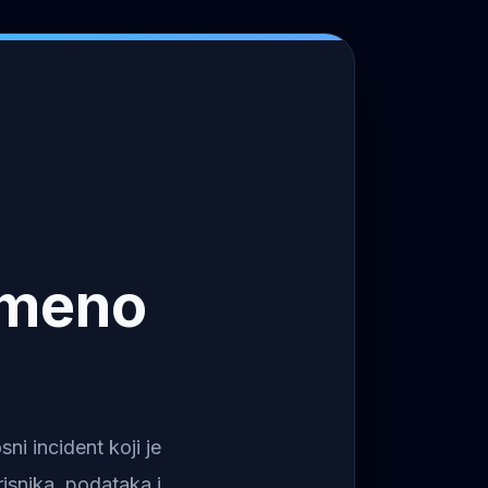
emeno
i incident koji je
isnika, podataka i