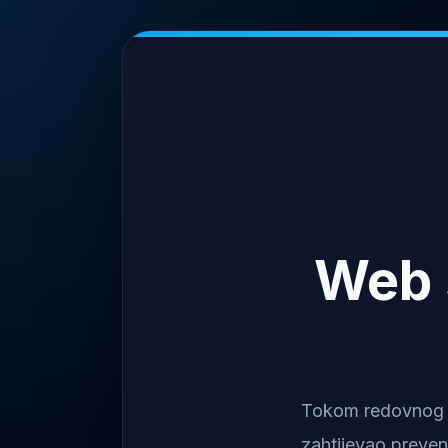
Web 
Tokom redovnog na
zahtijevao preven