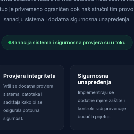
istup je privremeno ograničen dok naš stručni tim provod
sanaciju sistema i dodatna sigurnosna unapređenja.
Sanacija sistema i sigurnosna provjera su u toku
Provjera integriteta
Sigurnosna
unapređenja
Vrši se dodatna provjera
Implementiraju se
sistema, datoteka i
dodatne mjere zaštite i
sadržaja kako bi se
kontrole radi prevencije
osigurala potpuna
budućih prijetnji.
sigurnost.