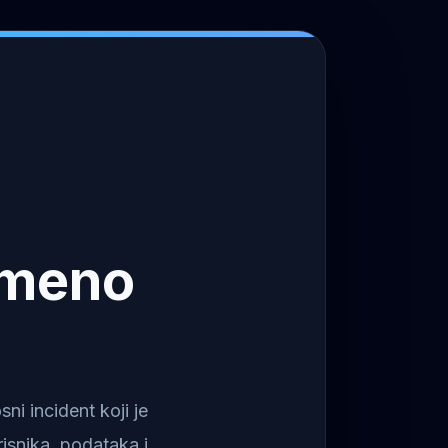
emeno
i incident koji je
isnika, podataka i