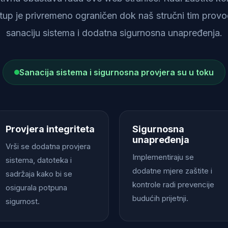
istup je privremeno ograničen dok naš stručni tim provod
sanaciju sistema i dodatna sigurnosna unapređenja.
Sanacija sistema i sigurnosna provjera su u toku
Provjera integriteta
Sigurnosna
unapređenja
Vrši se dodatna provjera
Implementiraju se
sistema, datoteka i
dodatne mjere zaštite i
sadržaja kako bi se
kontrole radi prevencije
osigurala potpuna
budućih prijetnji.
sigurnost.