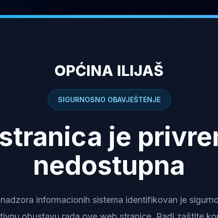
OPĆINA ILIJAŠ
SIGURNOSNO OBAVJEŠTENJE
stranica je privr
nedostupna
dzora informacionih sistema identifikovan je sigurnosn
tivnu obustavu rada ove web stranice. Radi zaštite kor