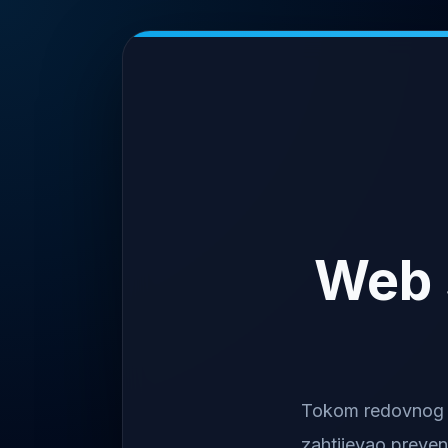
Web 
Tokom redovnog na
zahtijevao preven