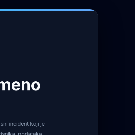
emeno
i incident koji je
isnika, podataka i