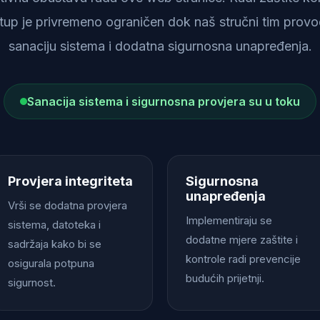
istup je privremeno ograničen dok naš stručni tim provod
sanaciju sistema i dodatna sigurnosna unapređenja.
Sanacija sistema i sigurnosna provjera su u toku
Provjera integriteta
Sigurnosna
unapređenja
Vrši se dodatna provjera
Implementiraju se
sistema, datoteka i
dodatne mjere zaštite i
sadržaja kako bi se
kontrole radi prevencije
osigurala potpuna
budućih prijetnji.
sigurnost.