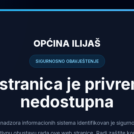
OPĆINA ILIJAŠ
SIGURNOSNO OBAVJEŠTENJE
stranica je privr
nedostupna
dzora informacionih sistema identifikovan je sigurnosn
tivnu obustavu rada ove web stranice. Radi zaštite kor