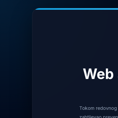
Web 
Tokom redovnog na
zahtijevao preven